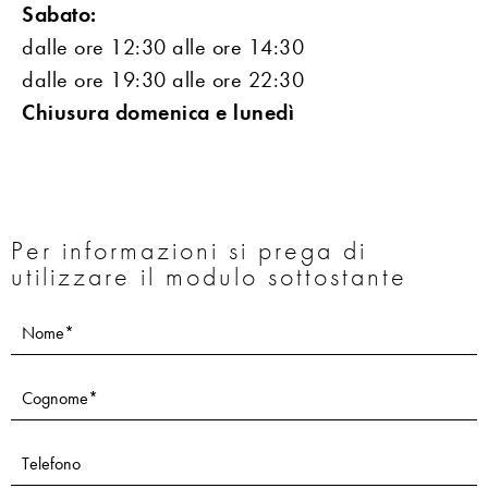
Sabato:
dalle ore 12:30 alle ore 14:30
dalle ore 19:30 alle ore 22:30
Chiusura domenica e lunedì
Per informazioni si prega di
utilizzare il modulo sottostante
Se sei
Contatti
un
essere
umano,
lascia
questo