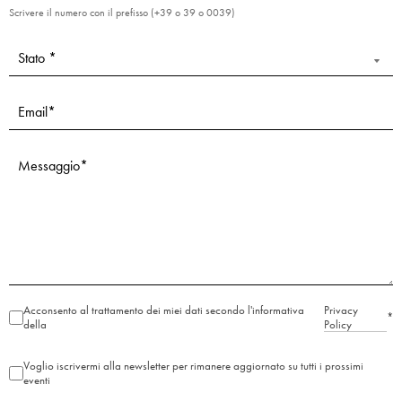
Scrivere il numero con il prefisso (+39 o 39 o 0039)
campo
vuoto.
Acconsento al trattamento dei miei dati secondo l'informativa
Privacy
*
della
Policy
Voglio iscrivermi alla newsletter per rimanere aggiornato su tutti i prossimi
eventi